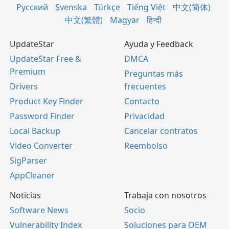
Русский
Svenska
Türkçe
Tiếng Việt
中文(简体)
中文(繁體)
Magyar
हिन्दी
UpdateStar
Ayuda y Feedback
UpdateStar Free &
DMCA
Premium
Preguntas más
Drivers
frecuentes
Product Key Finder
Contacto
Password Finder
Privacidad
Local Backup
Cancelar contratos
Video Converter
Reembolso
SigParser
AppCleaner
Noticias
Trabaja con nosotros
Software News
Socio
Vulnerability Index
Soluciones para OEM