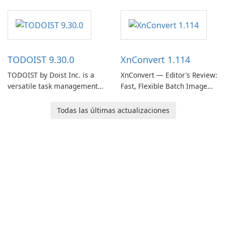
note-taking and organization
software designed to help
users capture, organize, and
access information across
multiple devices.
TODOIST 9.30.0
XnConvert 1.114
TODOIST by Doist Inc. is a
XnConvert — Editor’s Review:
versatile task management
Fast, Flexible Batch Image
tool designed to help
Converter for Windows,
individuals and teams
macOS and Linux XnConvert
Todas las últimas actualizaciones
organize their work and
is a polished, cross-platform
increase productivity.
batch image processor from
XnSoft that balances depth
and simplicity.