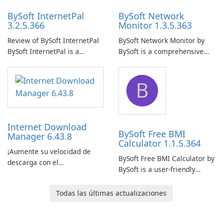
BySoft InternetPal
BySoft Network
3.2.5.366
Monitor 1.3.5.363
Review of BySoft InternetPal
BySoft Network Monitor by
BySoft InternetPal is a
BySoft is a comprehensive
comprehensive software
network monitoring software
application designed to
designed to help businesses
B
monitor your internet
effectively manage their
connection and provide real-
network infrastructure.
time insights into its
performance.
Internet Download
BySoft Free BMI
Manager 6.43.8
Calculator 1.1.5.364
¡Aumente su velocidad de
BySoft Free BMI Calculator by
descarga con el
BySoft is a user-friendly
Administrador de descargas
software application
de Internet!
designed to help you
Todas las últimas actualizaciones
calculate your Body Mass
Index quickly and accurately.