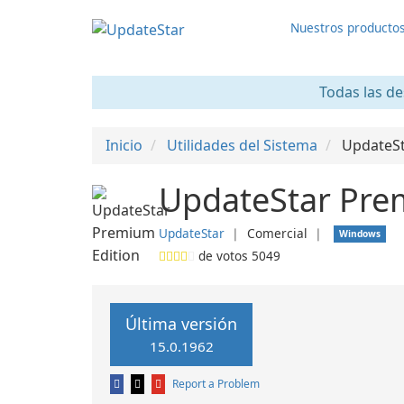
Nuestros producto
Todas las de
Inicio
Utilidades del Sistema
UpdateSt
UpdateStar Pre
UpdateStar
❘
Comercial
❘
Windows
de votos
5049
Última versión
15.0.1962
Report a Problem