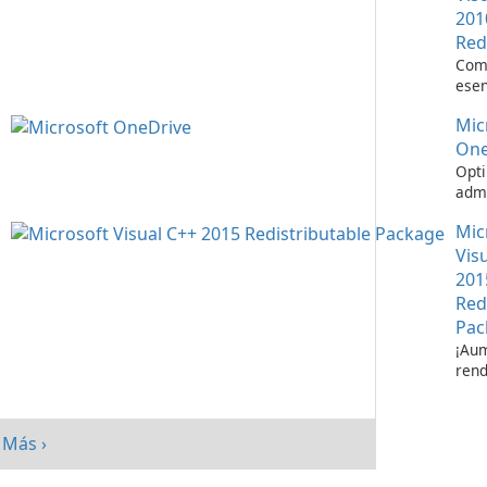
201
Red
Com
esen
ejec
Mic
apli
Visu
One
Opti
admi
de a
Mic
Micr
One
Vis
201
Red
Pac
¡Aum
rend
su s
paq
redi
Más ›
Micr
C++ 