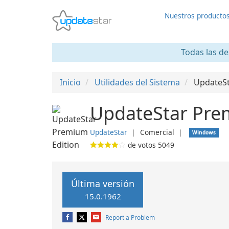
Nuestros producto
Todas las de
Inicio
Utilidades del Sistema
UpdateSt
UpdateStar Prem
UpdateStar
❘
Comercial
❘
Windows
de votos
5049
Última versión
15.0.1962
Report a Problem