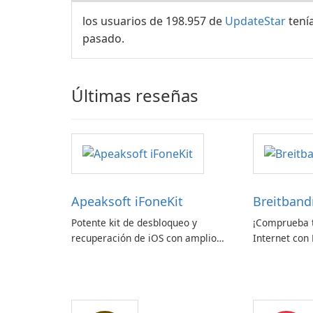
los usuarios de 198.957 de
UpdateStar
tení
pasado.
Últimas reseñas
Apeaksoft iFoneKit
Breitban
Potente kit de desbloqueo y
¡Comprueba t
recuperación de iOS con amplio
Internet con
soporte para dispositivos
zafaco GmbH