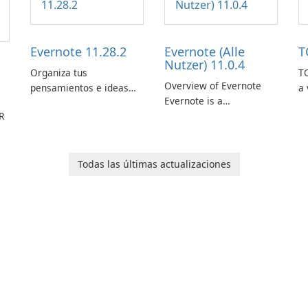
Evernote 11.28.2
Evernote (Alle
T
Nutzer) 11.0.4
Organiza tus
TO
Overview of Evernote
pensamientos e ideas
a 
Evernote is a
con Evernote.
m
R
comprehensive note-
de
taking and organization
in
software designed to
or
help users capture,
in
Todas las últimas actualizaciones
organize, and access
information across
multiple devices.