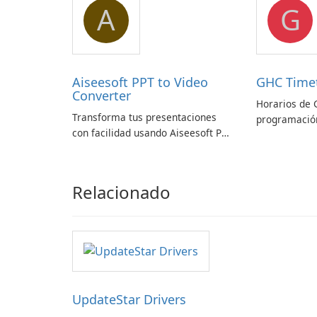
A
G
Aiseesoft PPT to Video
GHC Time
Converter
Horarios de 
Transforma tus presentaciones
programación
con facilidad usando Aiseesoft PPT
a Convertidor de Vídeo
Relacionado
UpdateStar Drivers