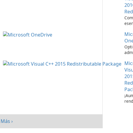
201
Red
Com
esen
ejec
Mic
apli
Visu
One
Opti
admi
de a
Mic
Micr
One
Vis
201
Red
Pac
¡Aum
rend
su s
paq
redi
Más ›
Micr
C++ 