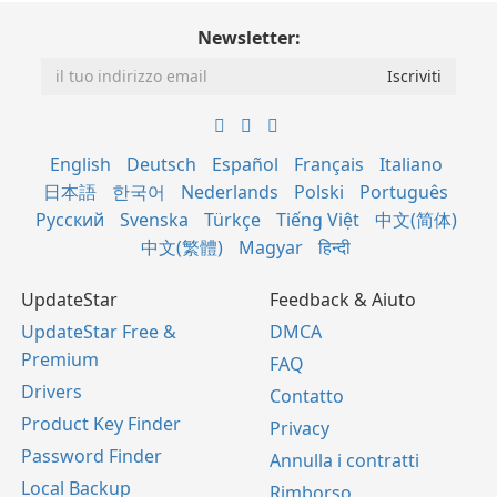
Newsletter:
English
Deutsch
Español
Français
Italiano
日本語
한국어
Nederlands
Polski
Português
Русский
Svenska
Türkçe
Tiếng Việt
中文(简体)
中文(繁體)
Magyar
हिन्दी
UpdateStar
Feedback & Aiuto
UpdateStar Free &
DMCA
Premium
FAQ
Drivers
Contatto
Product Key Finder
Privacy
Password Finder
Annulla i contratti
Local Backup
Rimborso