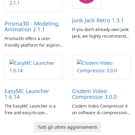
Junk Jack Retro 1.3.1
Prisma3D - Modeling,
Animation 2.1.1
If you don't already own Junk
Jack, we highly recommend
Prisma3D offers a user-
purchasing it before
friendly platform for aspiring
considering Junk Jack Retro.
3D creators to bring their
This game is where it all
imagination to life. With a
began! Junk Jack Retro,
wide range of tools and
formerly known as Junk Jack,
features, this app allows
now offers widescreen
users to easily design 3D
support.
models and generate
EasyMC Launcher
Cisdem Video
captivating animated scenes.
1.6.14
Compressor 3.0.0
The EasyMC Launcher is a
Cisdem Video Compressor è
free and easy-to-use
un software di compressione
Minecraft launcher
video compatto per Mac.
developed by EasyMC. It
Consente agli utenti di
Tutti gli ultimi aggiornamenti
allows Minecraft players to
comprimere file multimediali