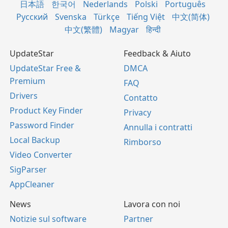
日本語
한국어
Nederlands
Polski
Português
Русский
Svenska
Türkçe
Tiếng Việt
中文(简体)
中文(繁體)
Magyar
हिन्दी
UpdateStar
Feedback & Aiuto
UpdateStar Free &
DMCA
Premium
FAQ
Drivers
Contatto
Product Key Finder
Privacy
Password Finder
Annulla i contratti
Local Backup
Rimborso
Video Converter
SigParser
AppCleaner
News
Lavora con noi
Notizie sul software
Partner