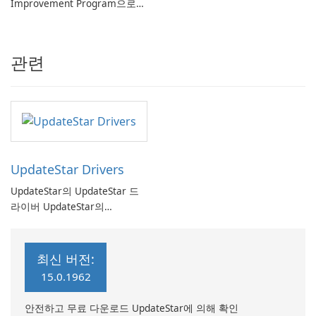
Improvement Program으로
컴퓨터 성능 향상
관련
UpdateStar Drivers
UpdateStar의 UpdateStar 드
라이버 UpdateStar의
UpdateStar 드라이버는 사용자
가 시스템 드라이버를 최신 상
태로 유지할 수 있도록 설계된
최신 버전:
포괄적인 드라이버 관리 소프트
15.0.1962
웨어입니다. 160만 개 이상의
드라이버 데이터베이스를 갖춘
안전하고 무료 다운로드 UpdateStar에 의해 확인
이 소프트웨어는 사용자가 하드