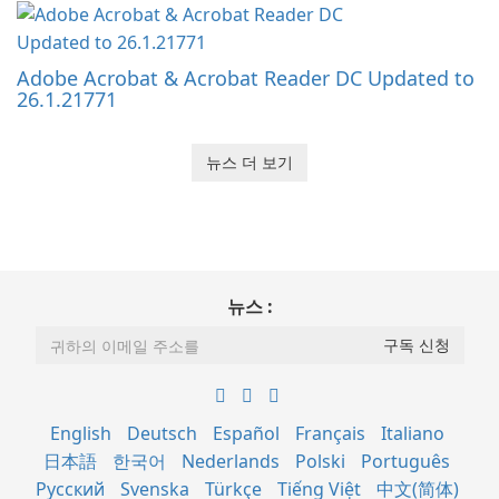
Adobe Acrobat & Acrobat Reader DC Updated to
26.1.21771
뉴스 더 보기
뉴스 :
English
Deutsch
Español
Français
Italiano
日本語
한국어
Nederlands
Polski
Português
Русский
Svenska
Türkçe
Tiếng Việt
中文(简体)