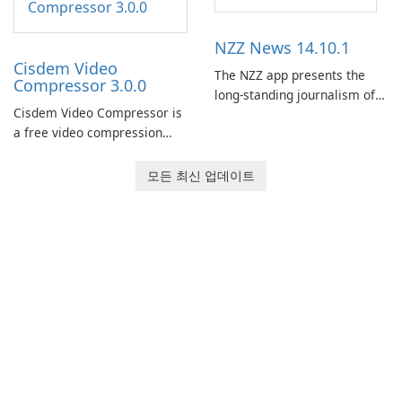
began! Junk Jack Retro,
quickly and easily access
formerly known as Junk Jack,
their favorite servers and
NZZ News 14.10.1
now offers widescreen
mods with just a few clicks.
support.
Cisdem Video
The NZZ app presents the
Compressor 3.0.0
long-standing journalism of
Cisdem Video Compressor is
the NZZ, rooted in
a free video compression
independence, open debate,
software for Mac. It allows
and a liberal outlook that
users to compress media
embraces diverse opinion.
모든 최신 업데이트
files by setting the
percentage, target file size,
and file parameters to
ensure satisfactory results.