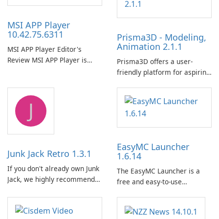
MSI APP Player
10.42.75.6311
Prisma3D - Modeling,
Animation 2.1.1
MSI APP Player Editor's
Review MSI APP Player is
Prisma3D offers a user-
MSI’s Windows Android
friendly platform for aspiring
emulator built atop the
3D creators to bring their
BlueStacks engine and tuned
imagination to life. With a
J
for MSI hardware.
wide range of tools and
features, this app allows
users to easily design 3D
models and generate
EasyMC Launcher
captivating animated scenes.
Junk Jack Retro 1.3.1
1.6.14
If you don't already own Junk
The EasyMC Launcher is a
Jack, we highly recommend
free and easy-to-use
purchasing it before
Minecraft launcher
considering Junk Jack Retro.
developed by EasyMC. It
This game is where it all
allows Minecraft players to