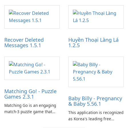
specialized software
designed to monetize their
application designed to
work through built-in brand
optimize the gaming
partnerships and integrated
experience for Grand Theft
tools for content distribution
Auto IV.
and audience engagement.
Recover Deleted
Huyền Thoại Làng Lá
Messages 1.5.1
1.2.5
Matching Go! - Puzzle
Games 2.3.1
Baby Billy - Pregnancy
& Baby 5.56.1
Matching Go is an engaging
match-3 puzzle game that
This application is recognized
invites players to join Chloe
as Korea's leading free
and her charming corgi,
platform for pregnancy and