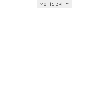
Ollie, on an adventurous
baby tracking, offering
모든 최신 업데이트
journey across diverse
essential healthcare tips and
landscapes.
doctor-approved articles.