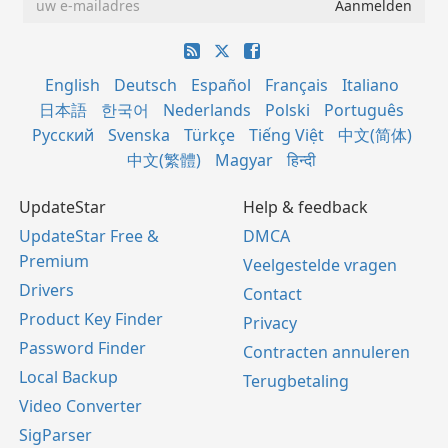
English
Deutsch
Español
Français
Italiano
日本語
한국어
Nederlands
Polski
Português
Русский
Svenska
Türkçe
Tiếng Việt
中文(简体)
中文(繁體)
Magyar
हिन्दी
UpdateStar
Help & feedback
UpdateStar Free &
DMCA
Premium
Veelgestelde vragen
Drivers
Contact
Product Key Finder
Privacy
Password Finder
Contracten annuleren
Local Backup
Terugbetaling
Video Converter
SigParser