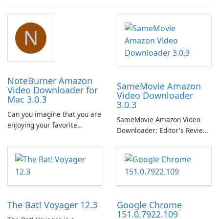
N
NoteBurner Amazon
SameMovie Amazon
Video Downloader for
Video Downloader
Mac 3.0.3
3.0.3
Can you imagine that you are
SameMovie Amazon Video
enjoying your favorite
Downloader: Editor's Review
Amazon movies or TV shows
SameMovie Amazon Video
lying on the beach, camping
Downloader is a desktop
in the woods or even during
utility for saving Amazon
your long commute to work
Prime Video titles and other
by subway?
Amazon web-player content
to local drives in MP4 or MKV.
The Bat! Voyager 12.3
Google Chrome
151.0.7922.109