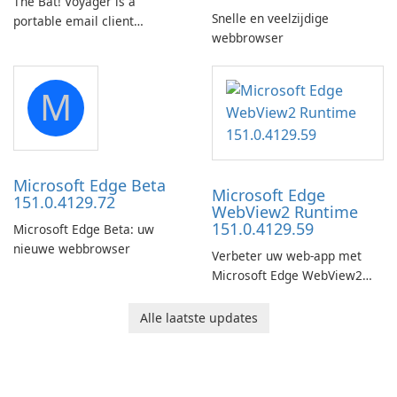
The Bat! Voyager is a
Snelle en veelzijdige
portable email client
webbrowser
software which you can
launch from any USB or
portable media on any
M
computer running Microsoft
Windows.
Microsoft Edge Beta
Microsoft Edge
151.0.4129.72
WebView2 Runtime
151.0.4129.59
Microsoft Edge Beta: uw
nieuwe webbrowser
Verbeter uw web-app met
Microsoft Edge WebView2
Runtime!
Alle laatste updates