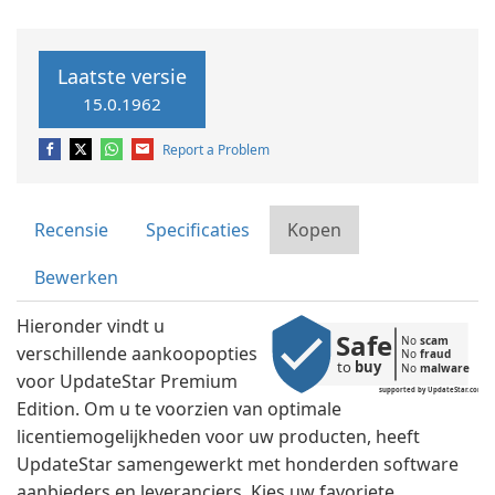
Laatste versie
15.0.1962
Report a Problem
Recensie
Specificaties
Kopen
Bewerken
Hieronder vindt u
Safe
No 
scam
verschillende aankoopopties
No 
fraud
to 
buy
No 
malware
voor UpdateStar Premium
supported by UpdateStar.com
Edition. Om u te voorzien van optimale
licentiemogelijkheden voor uw producten, heeft
UpdateStar samengewerkt met honderden software
aanbieders en leveranciers. Kies uw favoriete