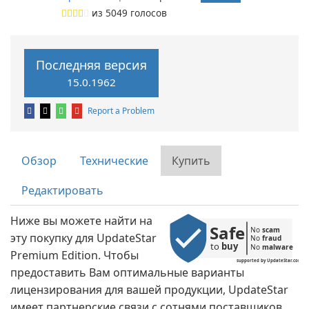
из
5049
голосов
Последняя версия
15.0.1962
Report a Problem
Обзор
Технические
Купить
Редактировать
Ниже вы можете найти на
Safe
No 
scam
эту покупку для UpdateStar
No 
fraud
to 
buy
No 
malware
Premium Edition. Чтобы
supported by UpdateStar.com
предоставить Вам оптимальные варианты
лицензирования для вашей продукции, UpdateStar
имеет партнерские связи с сотнями поставщиков