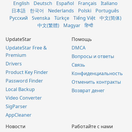
English
Deutsch
Español
Français
Italiano
日本語
한국어
Nederlands
Polski
Português
Русский
Svenska
Türkçe
Tiếng Việt
中文(简体)
中文(繁體)
Magyar
हिन्दी
UpdateStar
Помощь
UpdateStar Free &
DMCA
Premium
Вопросы и ответы
Drivers
Связь
Product Key Finder
Конфиденциальность
Password Finder
Отменить контракты
Local Backup
Возврат денег
Video Converter
SigParser
AppCleaner
Новости
Работайте с нами