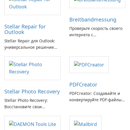
Breitbandmessung
Stellar Repair for
Проверьте скорость своего
Outlook
интернета с
Stellar Repair для Outlook:
Breitbandmessung от zafaco
универсальное решение
GmbH!
для восстановления
электронной почты
PDFCreator
Stellar Photo Recovery
PDFCreator: Создавайте и
конвертируйте PDF-файлы с
Stellar Photo Recovery:
легкостью!
Восстановите свои
потерянные воспоминания
с легкостью