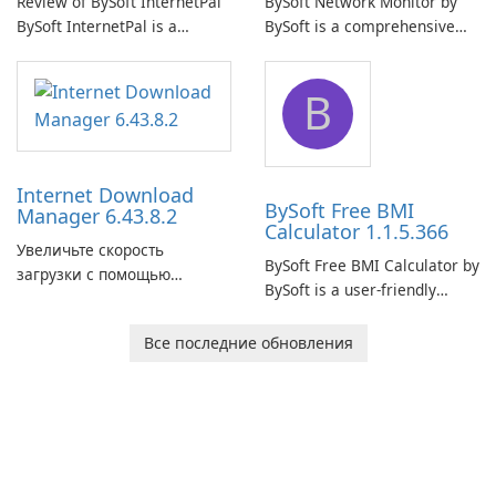
Review of BySoft InternetPal
BySoft Network Monitor by
BySoft InternetPal is a
BySoft is a comprehensive
comprehensive software
network monitoring software
application designed to
designed to help businesses
B
monitor your internet
effectively manage their
connection and provide real-
network infrastructure.
time insights into its
performance.
Internet Download
BySoft Free BMI
Manager 6.43.8.2
Calculator 1.1.5.366
Увеличьте скорость
BySoft Free BMI Calculator by
загрузки с помощью
BySoft is a user-friendly
Internet Download Manager!
software application
designed to help you
Все последние обновления
calculate your Body Mass
Index quickly and accurately.