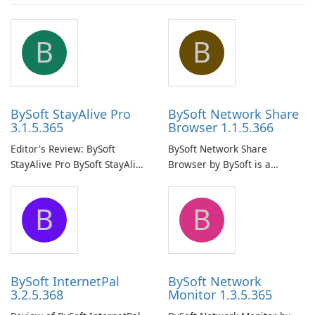
B
B
BySoft StayAlive Pro
BySoft Network Share
3.1.5.365
Browser 1.1.5.366
Editor's Review: BySoft
BySoft Network Share
StayAlive Pro BySoft StayAlive
Browser by BySoft is a
Pro is a reliable software
comprehensive software
application designed to
application that allows users
B
B
ensure the continuous and
to easily browse and manage
uninterrupted operation of
shared folders on their
your computer system.
network.
BySoft InternetPal
BySoft Network
3.2.5.368
Monitor 1.3.5.365