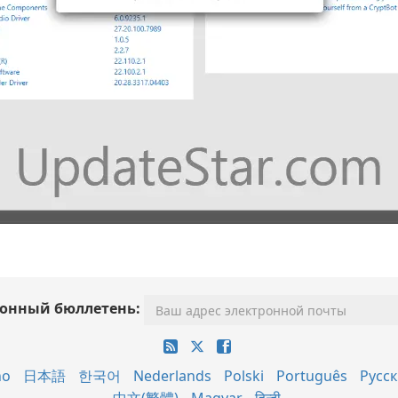
онный бюллетень:
no
日本語
한국어
Nederlands
Polski
Português
Русс