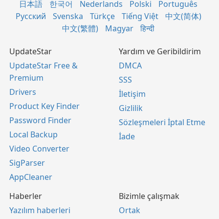
日本語
한국어
Nederlands
Polski
Português
Русский
Svenska
Türkçe
Tiếng Việt
中文(简体)
中文(繁體)
Magyar
हिन्दी
UpdateStar
Yardım ve Geribildirim
UpdateStar Free &
DMCA
Premium
SSS
Drivers
İletişim
Product Key Finder
Gizlilik
Password Finder
Sözleşmeleri İptal Etme
Local Backup
İade
Video Converter
SigParser
AppCleaner
Haberler
Bizimle çalışmak
Yazılım haberleri
Ortak