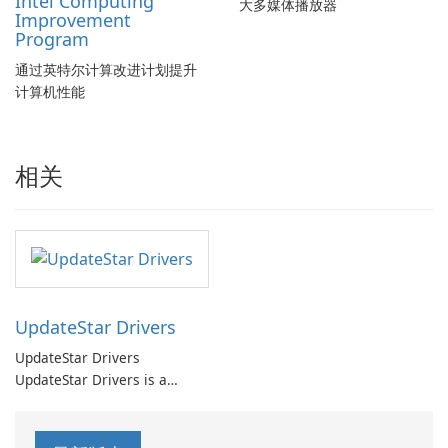
Intel Computing
大多媒体播放器
Improvement
Program
通过英特尔计算改进计划提升
计算机性能
相关
UpdateStar Drivers
UpdateStar Drivers
UpdateStar Drivers is a
driver management utility
that automates discovery,
download, installation, and