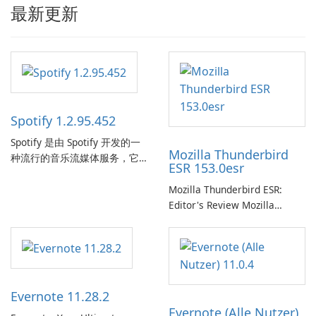
最新更新
Spotify 1.2.95.452
Spotify 是由 Spotify 开发的一
Mozilla Thunderbird
种流行的音乐流媒体服务，它
ESR 153.0esr
为用户提供了访问大量歌曲、
专辑、播放列表和播客库以供
Mozilla Thunderbird ESR:
在线收听的权限。凭借个性化
Editor's Review Mozilla
推荐、离线收听和社交分享等
Thunderbird ESR (Extended
功能，Spotify 为用户提供无缝
Support Release) is the long-
的音乐体验，让他们发现、流
term support channel of the
式传输和欣赏他们最喜欢的音
Thunderbird desktop email
乐。 音乐流媒体： Spotify …
client designed for
Evernote 11.28.2
organizations and users who
Evernote (Alle Nutzer)
need predictable …