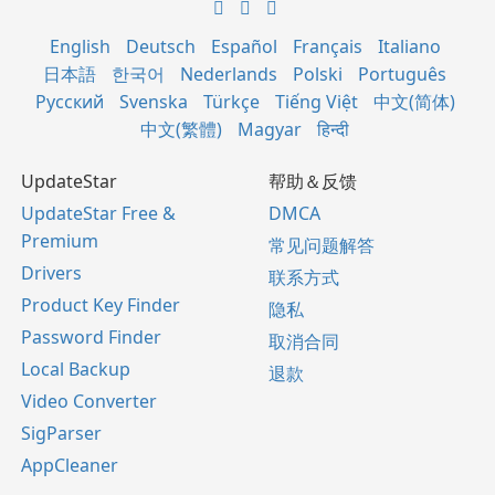
English
Deutsch
Español
Français
Italiano
日本語
한국어
Nederlands
Polski
Português
Русский
Svenska
Türkçe
Tiếng Việt
中文(简体)
中文(繁體)
Magyar
हिन्दी
UpdateStar
帮助＆反馈
UpdateStar Free &
DMCA
Premium
常见问题解答
Drivers
联系方式
Product Key Finder
隐私
Password Finder
取消合同
Local Backup
退款
Video Converter
SigParser
AppCleaner