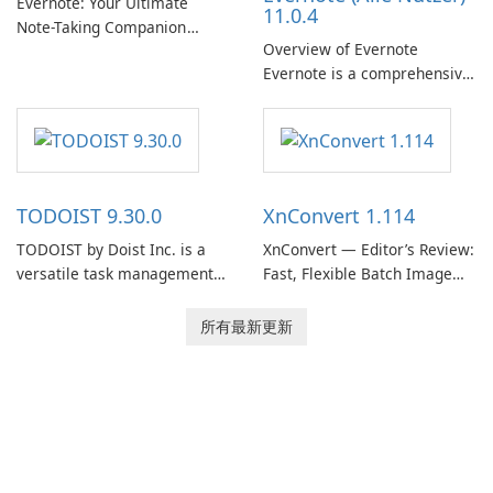
Evernote: Your Ultimate
11.0.4
Note-Taking Companion
Overview of Evernote
Evernote, developed by
Evernote is a comprehensive
EverNote Corp., is a versatile
note-taking and organization
note-taking application that
software designed to help
helps users capture ideas,
users capture, organize, and
organize to-do lists, and keep
access information across
track of important
multiple devices.
information.
TODOIST 9.30.0
XnConvert 1.114
TODOIST by Doist Inc. is a
XnConvert — Editor’s Review:
versatile task management
Fast, Flexible Batch Image
tool designed to help
Converter for Windows,
individuals and teams
macOS and Linux XnConvert
所有最新更新
organize their work and
is a polished, cross-platform
increase productivity.
batch image processor from
XnSoft that balances depth
and simplicity.