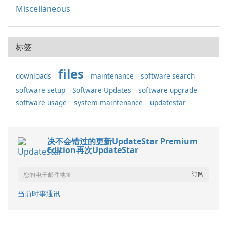
Miscellaneous
标签
files
downloads
maintenance
software search
software setup
Software Updates
software upgrade
software usage
system maintenance
updatestar
决不会错过的更新UpdateStar Premium
Edition再次UpdateStar
当前时事通讯