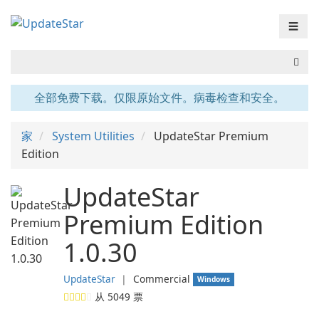
☰
全部免费下载。仅限原始文件。病毒检查和安全。
家
System Utilities
UpdateStar Premium
Edition
UpdateStar
Premium Edition
1.0.30
UpdateStar
❘
Commercial
Windows
从
5049
票