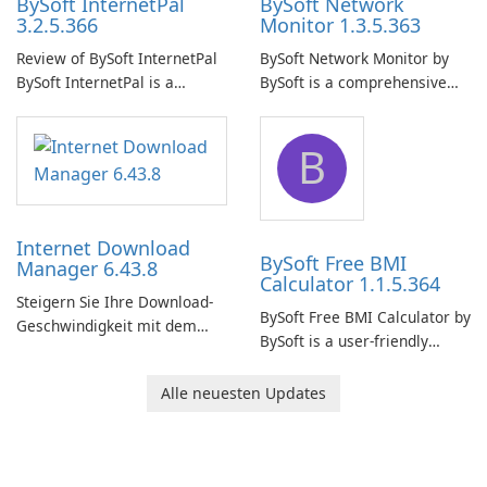
BySoft InternetPal
BySoft Network
3.2.5.366
Monitor 1.3.5.363
Review of BySoft InternetPal
BySoft Network Monitor by
BySoft InternetPal is a
BySoft is a comprehensive
comprehensive software
network monitoring software
application designed to
designed to help businesses
B
monitor your internet
effectively manage their
connection and provide real-
network infrastructure.
time insights into its
performance.
Internet Download
BySoft Free BMI
Manager 6.43.8
Calculator 1.1.5.364
Steigern Sie Ihre Download-
BySoft Free BMI Calculator by
Geschwindigkeit mit dem
BySoft is a user-friendly
Internet Download Manager!
software application
designed to help you
Alle neuesten Updates
calculate your Body Mass
Index quickly and accurately.