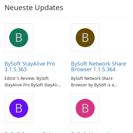
Neueste Updates
B
B
BySoft StayAlive Pro
BySoft Network Share
3.1.5.363
Browser 1.1.5.364
Editor's Review: BySoft
BySoft Network Share
StayAlive Pro BySoft StayAlive
Browser by BySoft is a
Pro is a reliable software
comprehensive software
application designed to
application that allows users
B
B
ensure the continuous and
to easily browse and manage
uninterrupted operation of
shared folders on their
your computer system.
network.