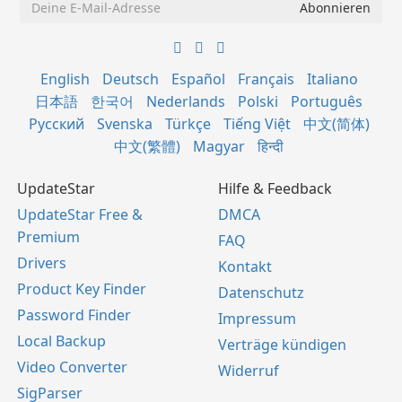
English
Deutsch
Español
Français
Italiano
日本語
한국어
Nederlands
Polski
Português
Русский
Svenska
Türkçe
Tiếng Việt
中文(简体)
中文(繁體)
Magyar
हिन्दी
UpdateStar
Hilfe & Feedback
UpdateStar Free &
DMCA
Premium
FAQ
Drivers
Kontakt
Product Key Finder
Datenschutz
Password Finder
Impressum
Local Backup
Verträge kündigen
Video Converter
Widerruf
SigParser