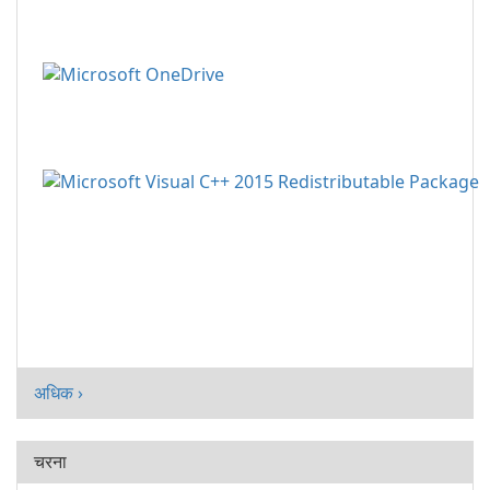
अधिक ›
चरना