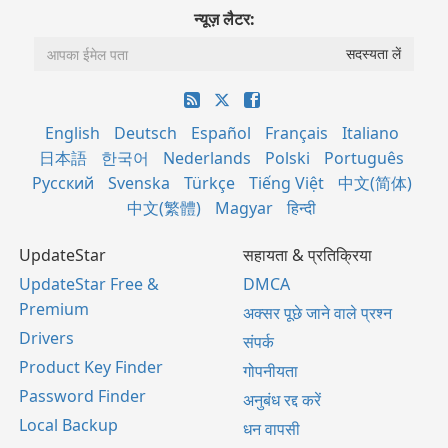
न्यूज़ लैटर:
English
Deutsch
Español
Français
Italiano
日本語
한국어
Nederlands
Polski
Português
Русский
Svenska
Türkçe
Tiếng Việt
中文(简体)
中文(繁體)
Magyar
हिन्दी
UpdateStar
सहायता & प्रतिक्रिया
UpdateStar Free &
DMCA
Premium
अक्सर पूछे जाने वाले प्रश्न
Drivers
संपर्क
Product Key Finder
गोपनीयता
Password Finder
अनुबंध रद्द करें
Local Backup
धन वापसी