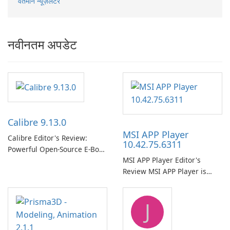
वर्तमान न्यूज़लेटर
नवीनतम अपडेट
Calibre 9.13.0
MSI APP Player
Calibre Editor's Review:
10.42.75.6311
Powerful Open-Source E‑Book
MSI APP Player Editor's
Management, Conversion
Review MSI APP Player is
and Server Solution Calibre is
MSI’s Windows Android
a mature, free and open-
emulator built atop the
source e-book management
J
BlueStacks engine and tuned
suite that consolidates
for MSI hardware.
library organization, format
conversion, reading, editing