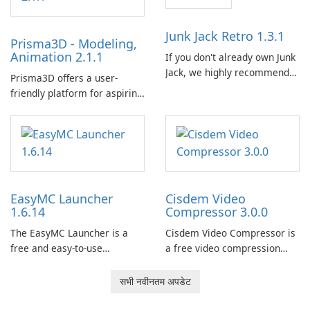
…
Junk Jack Retro 1.3.1
Prisma3D - Modeling,
Animation 2.1.1
If you don't already own Junk
Jack, we highly recommend
Prisma3D offers a user-
purchasing it before
friendly platform for aspiring
considering Junk Jack Retro.
3D creators to bring their
This game is where it all
imagination to life. With a
began! Junk Jack Retro,
wide range of tools and
formerly known as Junk Jack,
features, this app allows
now offers widescreen
users to easily design 3D
support.
models and generate
EasyMC Launcher
Cisdem Video
captivating animated scenes.
1.6.14
Compressor 3.0.0
The EasyMC Launcher is a
Cisdem Video Compressor is
free and easy-to-use
a free video compression
Minecraft launcher
software for Mac. It allows
developed by EasyMC. It
users to compress media
सभी नवीनतम अपडेट
allows Minecraft players to
files by setting the
quickly and easily access
percentage, target file size,