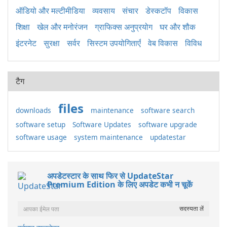
ऑडियो और मल्टीमीडिया
व्यवसाय
संचार
डेस्कटॉप
विकास
शिक्षा
खेल और मनोरंजन
ग्राफिक्स अनुप्रयोग
घर और शौक
इंटरनेट
सुरक्षा
सर्वर
सिस्टम उपयोगिताएँ
वेब विकास
विविध
टैग
files
downloads
maintenance
software search
software setup
Software Updates
software upgrade
software usage
system maintenance
updatestar
अपडेटस्टार के साथ फिर से UpdateStar
Premium Edition के लिए अपडेट कभी न चूकें