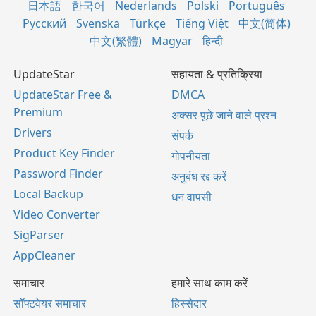
日本語
한국어
Nederlands
Polski
Português
Русский
Svenska
Türkçe
Tiếng Việt
中文(简体)
中文(繁體)
Magyar
हिन्दी
UpdateStar
सहायता & प्रतिक्रिया
UpdateStar Free &
DMCA
Premium
अक्सर पूछे जाने वाले प्रश्न
Drivers
संपर्क
Product Key Finder
गोपनीयता
Password Finder
अनुबंध रद्द करें
Local Backup
धन वापसी
Video Converter
SigParser
AppCleaner
समाचार
हमारे साथ काम करें
सॉफ्टवेयर समाचार
हिस्सेदार