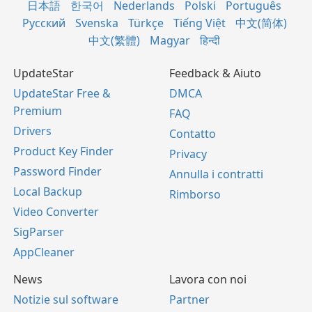
日本語
한국어
Nederlands
Polski
Português
Русский
Svenska
Türkçe
Tiếng Việt
中文(简体)
中文(繁體)
Magyar
हिन्दी
UpdateStar
Feedback & Aiuto
UpdateStar Free &
DMCA
Premium
FAQ
Drivers
Contatto
Product Key Finder
Privacy
Password Finder
Annulla i contratti
Local Backup
Rimborso
Video Converter
SigParser
AppCleaner
News
Lavora con noi
Notizie sul software
Partner