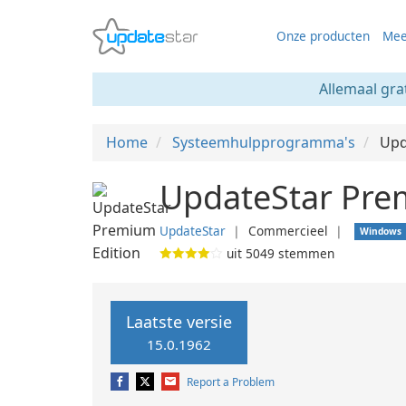
Onze producten
Mee
Allemaal gra
Home
Systeemhulpprogramma's
Upd
UpdateStar Pre
UpdateStar
❘
Commercieel
❘
Windows
uit
5049
stemmen
Laatste versie
15.0.1962
Report a Problem