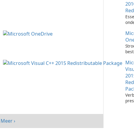
201
Red
Esse
onde
het 
Mic
Visu
toep
One
Stro
bes
met 
Mic
One
Vis
201
Red
Pac
Verb
pres
sys
Micr
C++
Meer ›
Redi
Pack