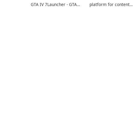
GTA IV 7Launcher - GTA
platform for content
IV is a specialized
creators designed to
software application
monetize their work
designed to optimize the
through built-in brand
gaming experience for
partnerships and
Grand Theft Auto IV.
integrated tools for
content distribution an
audience engagement.