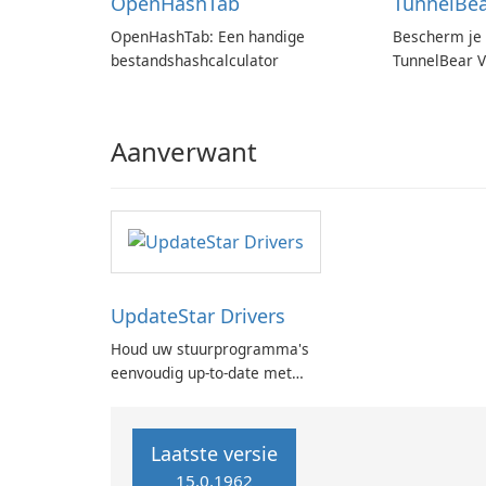
OpenHashTab
TunnelBe
OpenHashTab: Een handige
Bescherm je 
bestandshashcalculator
TunnelBear 
Aanverwant
UpdateStar Drivers
Houd uw stuurprogramma's
eenvoudig up-to-date met
UpdateStar-stuurprogramma's
Laatste versie
15.0.1962