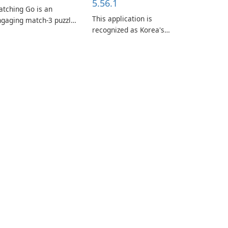
5.56.1
tching Go is an
This application is
gaging match-3 puzzle
recognized as Korea's
me that invites
leading free platform for
ayers to join Chloe and
pregnancy and baby
r charming corgi,
tracking, offering
lie, on an adventurous
essential healthcare tips
urney across diverse
and doctor-approved
ndscapes.
articles.