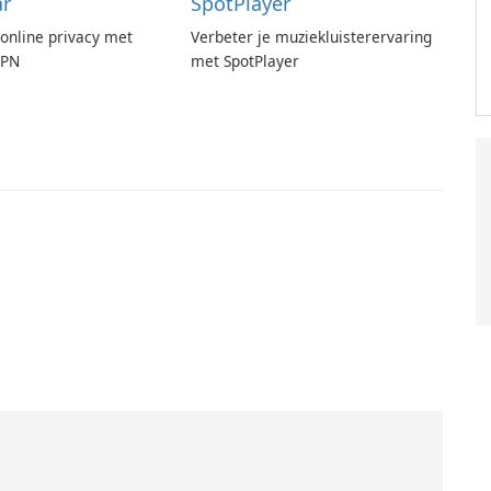
ar
SpotPlayer
online privacy met
Verbeter je muziekluisterervaring
VPN
met SpotPlayer