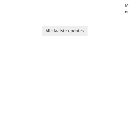
Ma
en
ga
pl
he
Alle laatste updates
Ol
d
jo
la