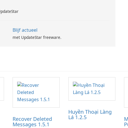
UpdateStar
Blijf actueel
met UpdateStar freeware.
Huyền Thoại Làng
Lá 1.2.5
Recover Deleted
M
Messages 1.5.1
P