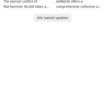
The eternal conflict of
AddMods offers a
Warhammer 40,000 takes a
comprehensive collection of
new turn in Warhammer
add-ons for Minecraft PE,
Combat Cards - 40K, a card
allowing you to enhance your
Alle laatste updates
game featuring miniatures
gameplay with incredible
from Games Workshop's
mods and maps. With these
Warhammer 40,000
add-ons, your Minecraft PE
Universe.
experience will become even
more captivating and
immersive.