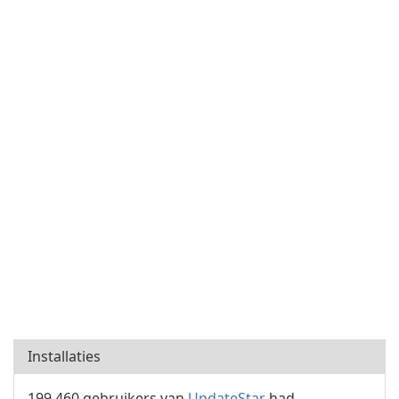
Installaties
199.460 gebruikers van
UpdateStar
had