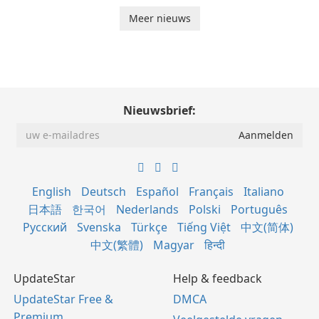
Meer nieuws
Nieuwsbrief:
English
Deutsch
Español
Français
Italiano
日本語
한국어
Nederlands
Polski
Português
Русский
Svenska
Türkçe
Tiếng Việt
中文(简体)
中文(繁體)
Magyar
हिन्दी
UpdateStar
Help & feedback
UpdateStar Free &
DMCA
Premium