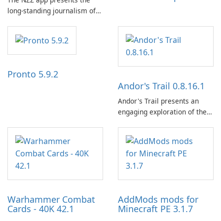
long-standing journalism of
the NZZ, rooted in
independence, open debate,
and a liberal outlook that
embraces diverse opinion.
Pronto 5.9.2
Andor's Trail 0.8.16.1
Andor's Trail presents an
engaging exploration of the
fantasy world of Dhayavar,
centered around the pursuit
of your brother, Andor,
through a quest-driven
narrative inspired by classic
role-playing games.
Warhammer Combat
AddMods mods for
Cards - 40K 42.1
Minecraft PE 3.1.7