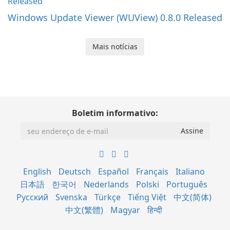
Windows Update Viewer (WUView) 0.8.0 Released
Mais notícias
Boletim informativo:
English
Deutsch
Español
Français
Italiano
日本語
한국어
Nederlands
Polski
Português
Русский
Svenska
Türkçe
Tiếng Việt
中文(简体)
中文(繁體)
Magyar
हिन्दी