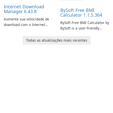
performance.
Internet Download
BySoft Free BMI
Manager 6.43.8
Calculator 1.1.5.364
Aumente sua velocidade de
BySoft Free BMI Calculator by
download com o Internet
BySoft is a user-friendly
Download Manager!
software application
designed to help you
Todas as atualizações mais recentes
calculate your Body Mass
Index quickly and accurately.