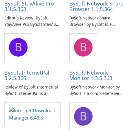
BySoft StayAlive Pro
BySoft Network Share
3.1.5.363
Browser 1.1.5.364
Editor's Review: BySoft
BySoft Network Share
StayAlive Pro BySoft StayAlive
Browser by BySoft is a
Pro is a reliable software
comprehensive software
application designed to
application that allows users
B
B
ensure the continuous and
to easily browse and manage
uninterrupted operation of
shared folders on their
your computer system.
network.
BySoft InternetPal
BySoft Network
3.2.5.366
Monitor 1.3.5.363
Review of BySoft InternetPal
BySoft Network Monitor by
BySoft InternetPal is a
BySoft is a comprehensive
comprehensive software
network monitoring software
application designed to
designed to help businesses
B
monitor your internet
effectively manage their
connection and provide real-
network infrastructure.
time insights into its