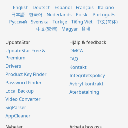
English
Deutsch
Español
Français
Italiano
日本語
한국어
Nederlands
Polski
Português
Русский
Svenska
Türkçe
Tiếng Việt
中文(简体)
中文(繁體)
Magyar
हिन्दी
UpdateStar
Hjälp & feedback
UpdateStar Free &
DMCA
Premium
FAQ
Drivers
Kontakt
Product Key Finder
Integritetspolicy
Password Finder
Avbryt kontrakt
Local Backup
Återbetalning
Video Converter
SigParser
AppCleaner
Nyheter
Arbeta hos oss