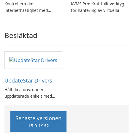
Kontrollera din
KVMS Pro: Kraftfullt verktyg
internethastighet med
för hantering av virtuella
Breitbandmessung by zafaco
maskiner
GmbH!
Besläktad
UpdateStar Drivers
Håll dina drivrutiner
uppdaterade enkelt med
UpdateStar Drivers
Senaste versionen
15.0.1962