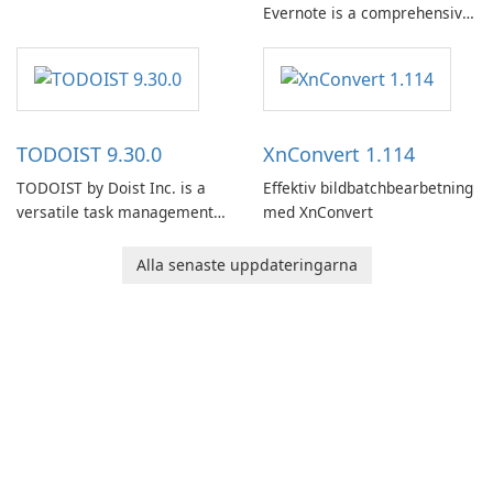
Evernote is a comprehensive
note-taking and organization
software designed to help
users capture, organize, and
access information across
multiple devices.
TODOIST 9.30.0
XnConvert 1.114
TODOIST by Doist Inc. is a
Effektiv bildbatchbearbetning
versatile task management
med XnConvert
tool designed to help
individuals and teams
Alla senaste uppdateringarna
organize their work and
increase productivity.