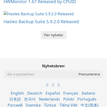
HWMonitor 1.67 Released by CPUID
Hasleo Backup Suite 5.9.2.0 Released
Fler nyheter
Nyhetsbrev:
English
Deutsch
Español
Français
Italiano
日本語
한국어
Nederlands
Polski
Português
Русский
Svenska
Türkçe
Tiếng Việt
中文(简体)