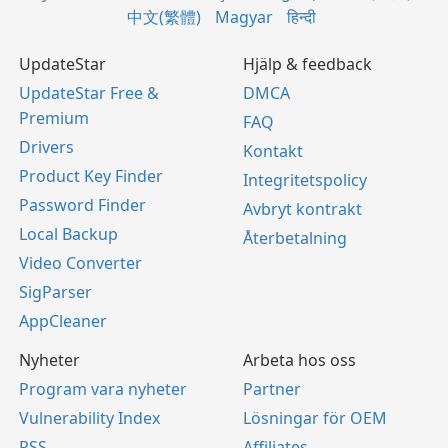
中文(繁體)
Magyar
हिन्दी
UpdateStar
Hjälp & feedback
UpdateStar Free &
DMCA
Premium
FAQ
Drivers
Kontakt
Product Key Finder
Integritetspolicy
Password Finder
Avbryt kontrakt
Local Backup
Återbetalning
Video Converter
SigParser
AppCleaner
Nyheter
Arbeta hos oss
Program vara nyheter
Partner
Vulnerability Index
Lösningar för OEM
RSS
Affiliates