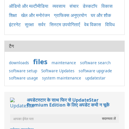
ऑडियो और मल्टीमीडिया
व्यवसाय
संचार
डेस्कटॉप
विकास
शिक्षा
खेल और मनोरंजन
ग्राफिक्स अनुप्रयोग
घर और शौक
इंटरनेट
सुरक्षा
सर्वर
सिस्टम उपयोगिताएँ
वेब विकास
विविध
टैग
files
downloads
maintenance
software search
software setup
Software Updates
software upgrade
software usage
system maintenance
updatestar
अपडेटस्टार के साथ फिर से UpdateStar
Premium Edition के लिए अपडेट कभी न चूकें