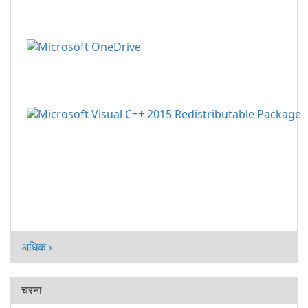
अधिक ›
चरना