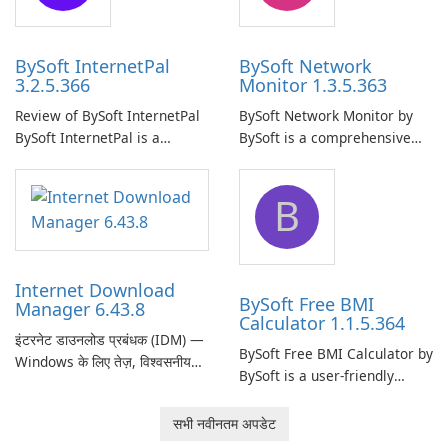
your computer system.
network.
BySoft InternetPal
BySoft Network
3.2.5.366
Monitor 1.3.5.363
Review of BySoft InternetPal
BySoft Network Monitor by
BySoft InternetPal is a
BySoft is a comprehensive
comprehensive software
network monitoring software
application designed to
designed to help businesses
B
monitor your internet
effectively manage their
connection and provide real-
network infrastructure.
time insights into its
performance.
Internet Download
BySoft Free BMI
Manager 6.43.8
Calculator 1.1.5.364
इंटरनेट डाउनलोड प्रबंधक (IDM) —
BySoft Free BMI Calculator by
Windows के लिए तेज़, विश्वसनीय
BySoft is a user-friendly
डाउनलोड प्रबंधक Tonec Inc. से
software application
इंटरनेट डाउनलोड प्रबंधक (IDM)
designed to help you
सभी नवीनतम अपडेट
Microsoft Windows के लिए एक
calculate your Body Mass