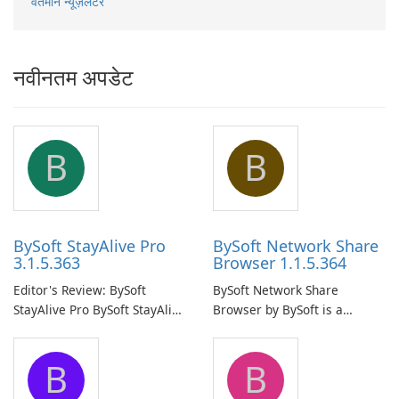
वर्तमान न्यूज़लेटर
नवीनतम अपडेट
B
B
BySoft StayAlive Pro
BySoft Network Share
3.1.5.363
Browser 1.1.5.364
Editor's Review: BySoft
BySoft Network Share
StayAlive Pro BySoft StayAlive
Browser by BySoft is a
Pro is a reliable software
comprehensive software
application designed to
application that allows users
B
B
ensure the continuous and
to easily browse and manage
uninterrupted operation of
shared folders on their