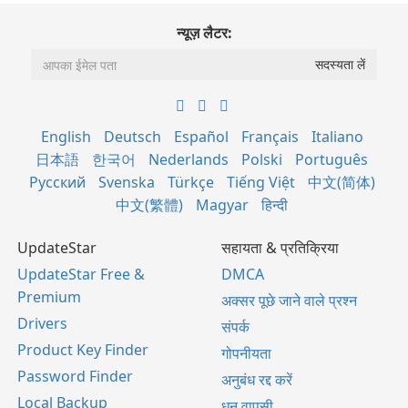
न्यूज़ लैटर:
English
Deutsch
Español
Français
Italiano
日本語
한국어
Nederlands
Polski
Português
Русский
Svenska
Türkçe
Tiếng Việt
中文(简体)
中文(繁體)
Magyar
हिन्दी
UpdateStar
सहायता & प्रतिक्रिया
UpdateStar Free &
DMCA
Premium
अक्सर पूछे जाने वाले प्रश्न
Drivers
संपर्क
Product Key Finder
गोपनीयता
Password Finder
अनुबंध रद्द करें
Local Backup
धन वापसी