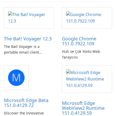
The Bat! Voyager 12.3
Google Chrome
151.0.7922.109
The Bat! Voyager is a
Hızlı ve Çok Yönlü Web
portable email client
Tarayıcısı
software which you can
launch from any USB or
portable media on any
M
computer running Microsoft
Windows.
Microsoft Edge Beta
Microsoft Edge
151.0.4129.72
WebView2 Runtime
151.0.4129.59
Discover the Innovative