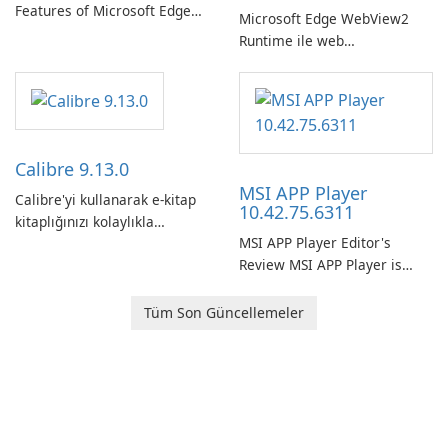
Features of Microsoft Edge
Microsoft Edge WebView2
Beta: The Future of Web
Runtime ile web
Browsing Microsoft Edge
uygulamanızı geliştirin!
Beta, developed by Microsoft
Corporation, is shaping the
landscape of modern web
browsers with its cutting-
edge features and seamless
Calibre 9.13.0
user …
MSI APP Player
Calibre'yi kullanarak e-kitap
10.42.75.6311
kitaplığınızı kolaylıkla
MSI APP Player Editor's
düzenleyin ve yönetin.
Review MSI APP Player is
MSI’s Windows Android
emulator built atop the
Tüm Son Güncellemeler
BlueStacks engine and tuned
for MSI hardware.