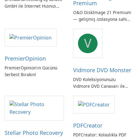
Premium
GmbH ile İnternet Hızınızı
O&O DiskImage 21 Premium
Kontrol Edin!
— gelişmiş izolasyona sahip
güçlü, Alman yapımı tam
sistem yedekleme
V
PremierOpinion
PremierOpinion'ın Gücünü
Vidmore DVD Monster
Serbest Bırakın!
DVD Koleksiyonunuzu
Vidmore DVD Canavarı ile
Açın
PDFCreator
Stellar Photo Recovery
PDFCreator: Kolaylıkla PDF