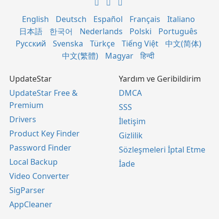
English
Deutsch
Español
Français
Italiano
日本語
한국어
Nederlands
Polski
Português
Русский
Svenska
Türkçe
Tiếng Việt
中文(简体)
中文(繁體)
Magyar
हिन्दी
UpdateStar
Yardım ve Geribildirim
UpdateStar Free &
DMCA
Premium
SSS
Drivers
İletişim
Product Key Finder
Gizlilik
Password Finder
Sözleşmeleri İptal Etme
Local Backup
İade
Video Converter
SigParser
AppCleaner