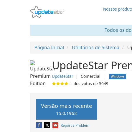
Nossos produt
Todos os dow
Página Inicial
Utilitários de Sistema
U
UpdateStar Prem
UpdateStar
❘
Comercial
❘
Windows
dos votos de
5049
Versão mais recente
15.0.1962
Report a Problem