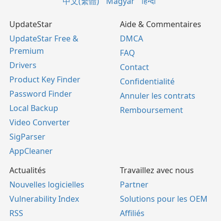
中文(繁體)
Magyar
हिन्दी
UpdateStar
Aide & Commentaires
UpdateStar Free &
DMCA
Premium
FAQ
Drivers
Contact
Product Key Finder
Confidentialité
Password Finder
Annuler les contrats
Local Backup
Remboursement
Video Converter
SigParser
AppCleaner
Actualités
Travaillez avec nous
Nouvelles logicielles
Partner
Vulnerability Index
Solutions pour les OEM
RSS
Affiliés