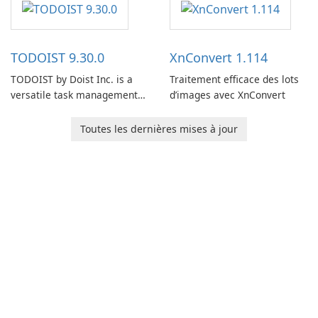
users capture, organize, and
access information across
multiple devices.
TODOIST 9.30.0
XnConvert 1.114
TODOIST by Doist Inc. is a
Traitement efficace des lots
versatile task management
d’images avec XnConvert
tool designed to help
individuals and teams
Toutes les dernières mises à jour
organize their work and
increase productivity.