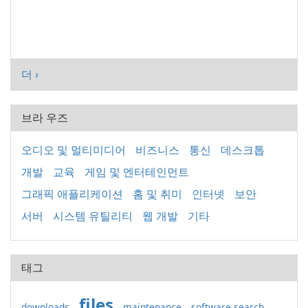
더 ›
브라 우즈
오디오 및 멀티미디어
비즈니스
통신
데스크톱
개발
교육
게임 및 엔터테인먼트
그래픽 애플리케이션
홈 및 취미
인터넷
보안
서버
시스템 유틸리티
웹 개발
기타
태그
files
downloads
maintenance
software search