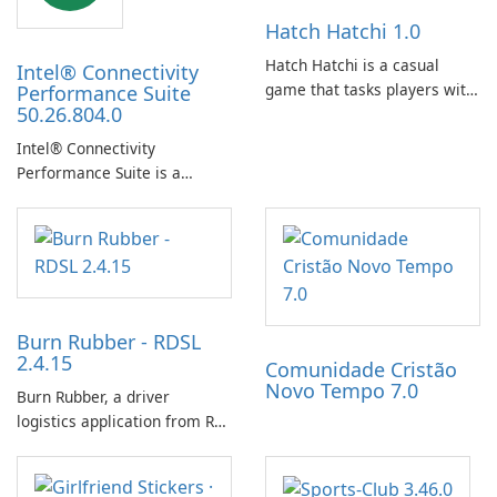
Hatch Hatchi 1.0
Hatch Hatchi is a casual
Intel® Connectivity
game that tasks players with
Performance Suite
50.26.804.0
achieving a high score,
hatching eggs, and sharing
Intel® Connectivity
progress with friends. The
Performance Suite is a
experience centers on
network optimization utility
incubating eggs and
designed to identify factors
expanding gameplay through
that affect connectivity and
continued hatching.
apply adaptive adjustments.
Burn Rubber - RDSL
2.4.15
Comunidade Cristão
Novo Tempo 7.0
Burn Rubber, a driver
logistics application from Rail
Delivery Services, is designed
to streamline communication
between drivers and