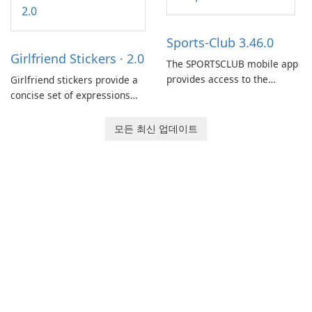
dispatchers, focusing on
efficient information sharing
Sports-Club 3.46.0
to support day-to-day
Girlfriend Stickers · 2.0
coordination and operations.
The SPORTSCLUB mobile app
provides access to the
Girlfriend stickers provide a
SPORTSCLUB fitness studio
concise set of expressions
from a smartphone, focusing
for daily chat on iPhone, iPad,
on scheduling, data tracking,
and other Apple devices. The
모든 최신 업데이트
and training support. It aims
collection centers on girly
to streamline daily workouts
imagery designed to
and trainer collaboration.
accompany conversations
with a lighthearted tone.