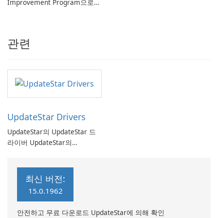
Improvement Program으로
컴퓨터 성능 향상
관련
UpdateStar Drivers
UpdateStar의 UpdateStar 드
라이버 UpdateStar의
UpdateStar 드라이버는 사용자
가 시스템 드라이버를 최신 상
태로 유지할 수 있도록 설계된
최신 버전:
포괄적인 드라이버 관리 소프트
15.0.1962
웨어입니다. 160만 개 이상의
드라이버 데이터베이스를 갖춘
안전하고 무료 다운로드 UpdateStar에 의해 확인
이 소프트웨어는 사용자가 하드