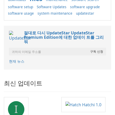
software setup
Software Updates
software upgrade
software usage
system maintenance
updatestar
절대로 다시 UpdateStar UpdateStar
Premium Edition에 대한 업데이 트를 그리
워
현재 뉴스
최신 업데이트
I