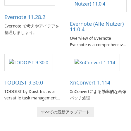
Evernote 11.28.2
Evernote (Alle Nutzer)
Evernote で考えやアイデアを
11.0.4
整理しましょう。
Overview of Evernote
Evernote is a comprehensive
note-taking and organization
software designed to help
users capture, organize, and
access information across
multiple devices.
TODOIST 9.30.0
XnConvert 1.114
TODOIST by Doist Inc. is a
XnConvertによる効率的な画像
versatile task management
バッチ処理
tool designed to help
individuals and teams
すべての最新アップデート
organize their work and
increase productivity.