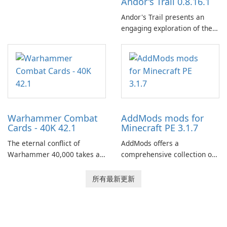
Andor's Trail 0.8.16.1
Andor's Trail presents an
engaging exploration of the
fantasy world of Dhayavar,
centered around the pursuit
of your brother, Andor,
through a quest-driven
narrative inspired by classic
role-playing games.
Warhammer Combat
AddMods mods for
Cards - 40K 42.1
Minecraft PE 3.1.7
The eternal conflict of
AddMods offers a
Warhammer 40,000 takes a
comprehensive collection of
new turn in Warhammer
add-ons for Minecraft PE,
Combat Cards - 40K, a card
allowing you to enhance your
所有最新更新
game featuring miniatures
gameplay with incredible
from Games Workshop's
mods and maps. With these
Warhammer 40,000
add-ons, your Minecraft PE
Universe.
experience will become even