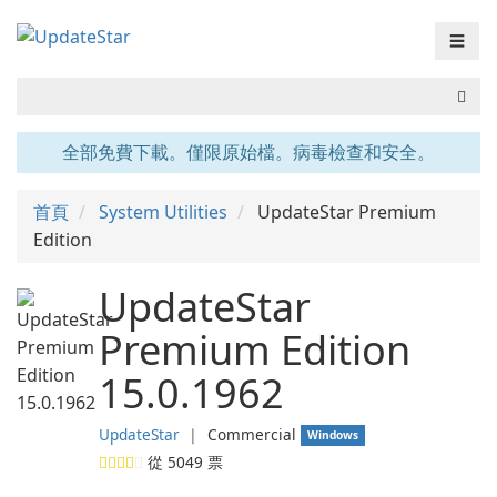
☰
全部免費下載。僅限原始檔。病毒檢查和安全。
首頁
System Utilities
UpdateStar Premium
Edition
UpdateStar
Premium Edition
15.0.1962
UpdateStar
❘
Commercial
Windows
從
5049
票