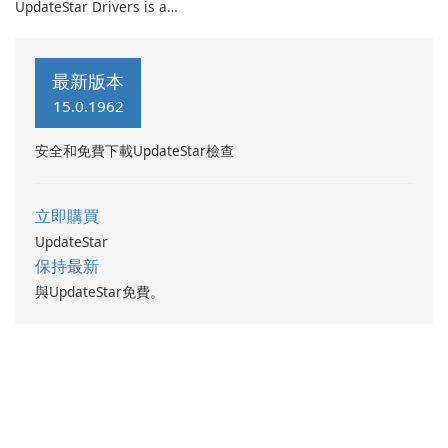
UpdateStar Drivers is a
driver management utility
that automates discovery,
download, installation, and
最新版本
maintenance of device
15.0.1962
drivers.
安全和免費下載UpdateStar檢查
立即購買
UpdateStar
保持最新
與UpdateStar免費。