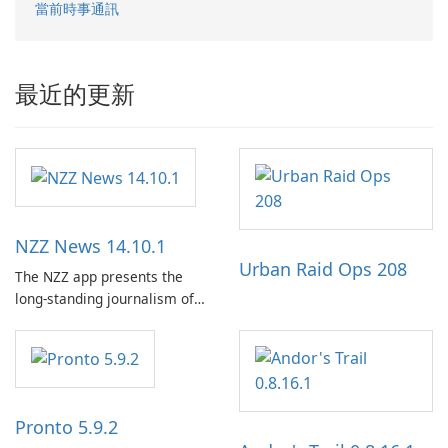
當前時事通訊
最近的更新
NZZ News 14.10.1
Urban Raid Ops 208
The NZZ app presents the
long-standing journalism of
the NZZ, rooted in
independence, open debate,
and a liberal outlook that
embraces diverse opinion.
Pronto 5.9.2