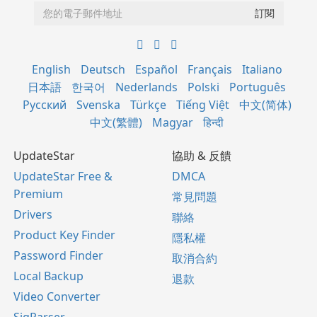
English
Deutsch
Español
Français
Italiano
日本語
한국어
Nederlands
Polski
Português
Русский
Svenska
Türkçe
Tiếng Việt
中文(简体)
中文(繁體)
Magyar
हिन्दी
UpdateStar
協助 & 反饋
UpdateStar Free &
DMCA
Premium
常見問題
Drivers
聯絡
Product Key Finder
隱私權
Password Finder
取消合約
Local Backup
退款
Video Converter
SigParser