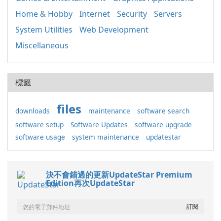
Home & Hobby
Internet
Security
Servers
System Utilities
Web Development
Miscellaneous
標籤
files
downloads
maintenance
software search
software setup
Software Updates
software upgrade
software usage
system maintenance
updatestar
決不會錯過的更新UpdateStar Premium
Edition再次UpdateStar